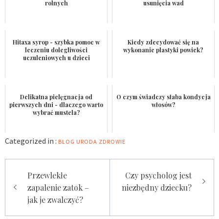
rolnych
usunięcia wad
Hitaxa syrop - szybka pomoc w
Kiedy zdecydować się na
leczeniu dolegliwości
wykonanie plastyki powiek?
uczuleniowych u dzieci
Delikatna pielęgnacja od
O czym świadczy słaba kondycja
pierwszych dni - dlaczego warto
włosów?
wybrać mustela?
Categorized in :
BLOG
URODA
ZDROWIE
Nawigacja
Przewlekłe
Czy psycholog jest
wpisu
zapalenie zatok –
niezbędny dziecku?
jak je zwalczyć?