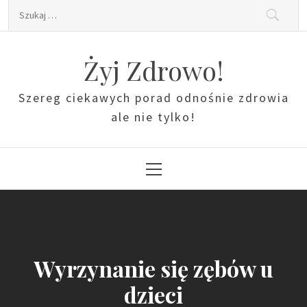
Skip
Szukaj:
to
content
Żyj Zdrowo!
Szereg ciekawych porad odnośnie zdrowia
ale nie tylko!
Primary
Menu
Wyrzynanie się zębów u
dzieci