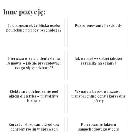
Inne pozycję:
Jak rozpoznać, że bliska osoba
Pozycjonowanie Przykłady
potrzebuje pomocy psychologa?
Pierwsza wizyta u dentysty na
Jak wybrać wysokiej jakości
Bemowie – jak się przygotować i
ceramikę na ściany?
czego się spodziewać?
Efektywne odchudzanie pod
Wynajem busów warszawa:
okiem dietetyka – prawdziwe
transparentne ceny i korzystne
historie
oferty
Korzyści stosowania środków
Polerowanie lakieru
ochrony roślin w uprawach
samochodowego w celu