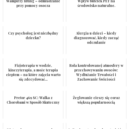
Wampirzy lifting – odmładzanie
Wpływ butelek PET na
przy pomocy osocza
środowisko naturalne.
Czy psycholog jest niezbędny
Alergia u dzieci – kiedy
dziecku?
diagnozować, kiedy zacząć
odczulanie
Fizjoterapia w wodzie,
Rola kontrolowanej atmosfery w
kinezyterapia, a może terapia
przechowywaniu owoców:
ciepłem – na które zajęcia warto
Wydłużanie Trwałości i
się zdecydować...
Zachowanie Świeżości
Pretor 469 SC: Walka z
Żeglowanie cieszy się coraz
Chorobami w Sposób Skuteczny
większą popularnością