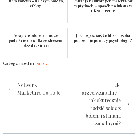
Dieta sokowa - na czym polega,
Imitacja naturalnych materiałów
efekty
w płytkach – sposób na luksus w
niższej cenie
Terapia wodorem – nowe
Jak rozpoznać, że bliska osoba
podejście do walki ze stresem
potrzebuje pomocy psychologa?
oksydacyjnym
Categorized in :
BLOG
Nawigacja
Network
Leki
wpisu
Marketing Co To Je
przeciwzapalne –
jak skutecznie
radzić sobie z
bólem i stanami
zapalnymi?