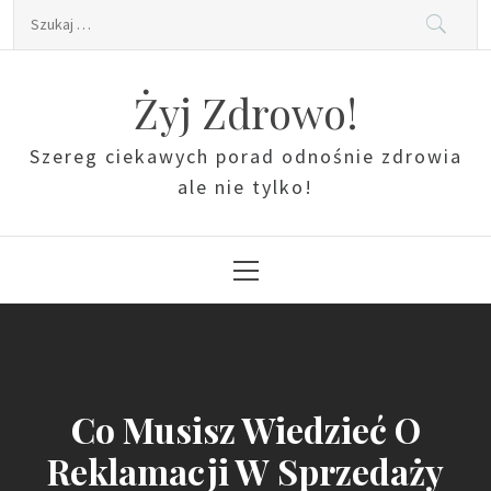
Skip
Szukaj:
to
content
Żyj Zdrowo!
Szereg ciekawych porad odnośnie zdrowia
ale nie tylko!
Primary
Menu
Co Musisz Wiedzieć O
Reklamacji W Sprzedaży