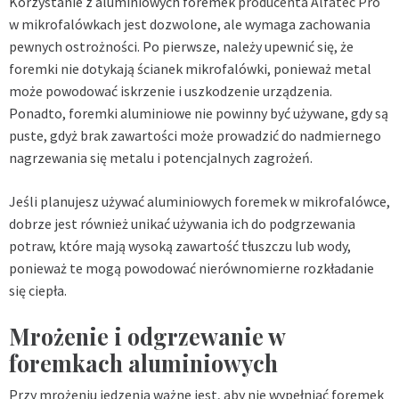
Korzystanie z aluminiowych foremek
producenta Alfatec Pro
w mikrofalówkach jest dozwolone, ale wymaga zachowania
pewnych ostrożności. Po pierwsze, należy upewnić się, że
foremki nie dotykają ścianek mikrofalówki, ponieważ metal
może powodować iskrzenie i uszkodzenie urządzenia.
Ponadto, foremki aluminiowe nie powinny być używane, gdy są
puste, gdyż brak zawartości może prowadzić do nadmiernego
nagrzewania się metalu i potencjalnych zagrożeń.
Jeśli planujesz używać aluminiowych foremek w mikrofalówce,
dobrze jest również unikać używania ich do podgrzewania
potraw, które mają wysoką zawartość tłuszczu lub wody,
ponieważ te mogą powodować nierównomierne rozkładanie
się ciepła.
Mrożenie i odgrzewanie w
foremkach aluminiowych
Przy mrożeniu jedzenia ważne jest, aby nie wypełniać foremek