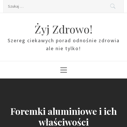
Skip
Szukaj:
to
content
Żyj Zdrowo!
Szereg ciekawych porad odnośnie zdrowia
ale nie tylko!
Primary
Menu
Foremki aluminiowe i ich
właściwości