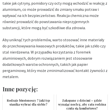
takie jak cytryny, pomidory czy octy mogą wchodzić w reakcję z
aluminium, co może prowadzić do zmiany smaku potraw i
wpływać na ich bezpieczeństwo. Reakcja chemiczna może
również prowadzić do powstawania nieprzyjemnych
substancji, które mogą być szkodliwe dla zdrowia.
Aby uniknąć tych problemów, warto stosować inne materiały
do przechowywania kwasowych produktów, takie jak szkło czy
stal nierdzewna. W przypadku korzystania z foremek
aluminiowych, dobrym rozwiązaniem jest stosowanie
dodatkowych warstw ochronnych, takich jak papier
pergaminowy, który może zminimalizować kontakt żywności z
metalem.
Inne pozycję:
Rodzaje biustonoszy ? jaki typ
Zakopane z dziećmi – gdzie
stanika wybrać dla siebie?
wynająć nocleg, aby cała rodzina
czuła się komfortowo?