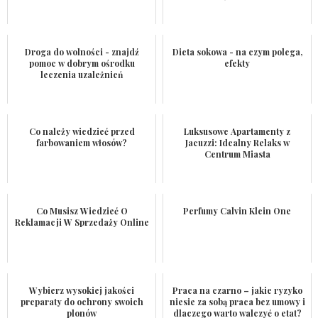
Droga do wolności - znajdź
Dieta sokowa - na czym polega,
pomoc w dobrym ośrodku
efekty
leczenia uzależnień
Co należy wiedzieć przed
Luksusowe Apartamenty z
farbowaniem włosów?
Jacuzzi: Idealny Relaks w
Centrum Miasta
Co Musisz Wiedzieć O
Perfumy Calvin Klein One
Reklamacji W Sprzedaży Online
Wybierz wysokiej jakości
Praca na czarno – jakie ryzyko
preparaty do ochrony swoich
niesie za sobą praca bez umowy i
plonów
dlaczego warto walczyć o etat?