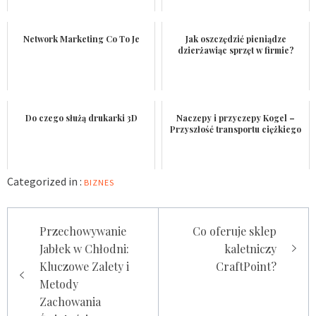
Network Marketing Co To Je
Jak oszczędzić pieniądze
dzierżawiąc sprzęt w firmie?
Do czego służą drukarki 3D
Naczepy i przyczepy Kogel –
Przyszłość transportu ciężkiego
Categorized in :
BIZNES
Nawigacja
Przechowywanie
Co oferuje sklep
wpisu
Jabłek w Chłodni:
kaletniczy
Kluczowe Zalety i
CraftPoint?
Metody
Zachowania