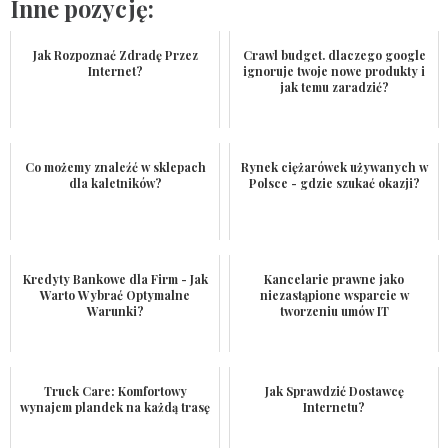
Inne pozycję:
Jak Rozpoznać Zdradę Przez
Crawl budget. dlaczego google
Internet?
ignoruje twoje nowe produkty i
jak temu zaradzić?
Co możemy znaleźć w sklepach
Rynek ciężarówek używanych w
dla kaletników?
Polsce - gdzie szukać okazji?
Kredyty Bankowe dla Firm - Jak
Kancelarie prawne jako
Warto Wybrać Optymalne
niezastąpione wsparcie w
Warunki?
tworzeniu umów IT
Truck Care: Komfortowy
Jak Sprawdzić Dostawcę
wynajem plandek na każdą trasę
Internetu?